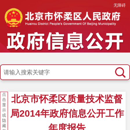
无障碍
点
北京市怀柔区质量技术监督
击
显
示
局2014年政府信息公开工作
或
隐
年度报告
藏