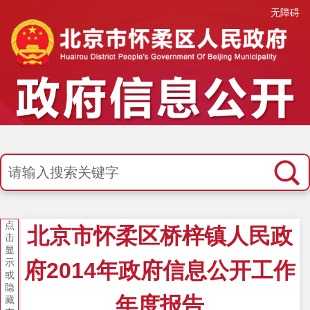
无障碍
点
北京市怀柔区桥梓镇人民政
击
显
示
府2014年政府信息公开工作
或
隐
年度报告
藏