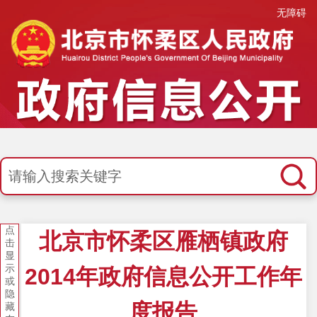
无障碍
点
北京市怀柔区雁栖镇政府
击
显
示
2014年政府信息公开工作年
或
隐
度报告
藏