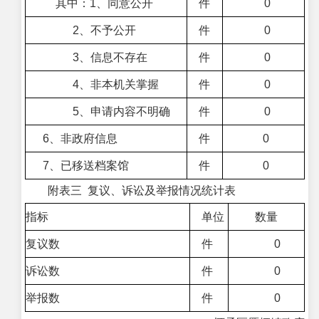
其中：1、同意公开
件
0
2、不予公开
件
0
3、信息不存在
件
0
4、非本机关掌握
件
0
5、申请内容不明确
件
0
6、非政府信息
件
0
7、已移送档案馆
件
0
附表三 复议、诉讼及举报情况统计表
指标
单位
数量
复议数
件
0
诉讼数
件
0
举报数
件
0