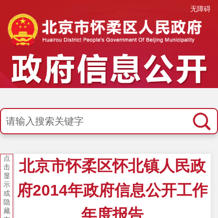
无障碍
点
北京市怀柔区怀北镇人民政
击
显
示
府2014年政府信息公开工作
或
隐
年度报告
藏