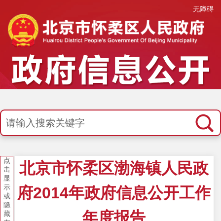
无障碍
点
北京市怀柔区渤海镇人民政
击
显
示
府2014年政府信息公开工作
或
隐
年度报告
藏