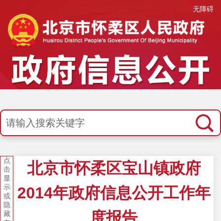
无障碍
点
北京市怀柔区宝山镇政府
击
显
示
2014年政府信息公开工作年
或
隐
度报告
藏