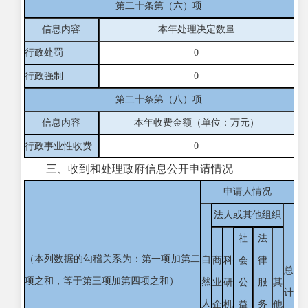
第二十条第（六）项
信息内容
本年处理决定数量
行政处罚
0
行政强制
0
第二十条第（八）项
信息内容
本年收费金额（单位：万元）
行政事业性收费
0
三、收到和处理政府信息公开申请情况
申请人情况
法人或其他组织
社
法
（本列数据的勾稽关系为：第一项加第二
自
商
科
会
律
总
项之和，等于第三项加第四项之和）
然
业
研
公
服
其
计
人
企
机
益
务
他