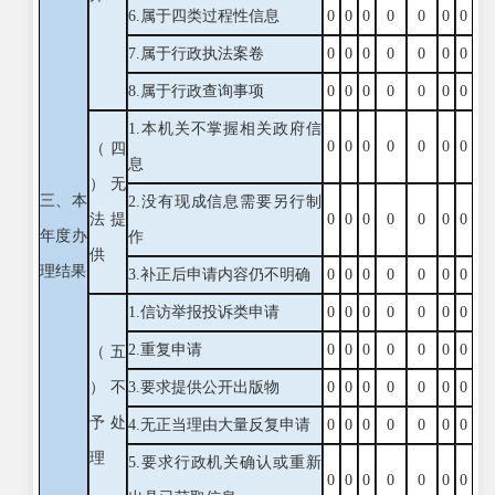
6.属于四类过程性信息
0
0
0
0
0
0
0
7.属于行政执法案卷
0
0
0
0
0
0
0
8.属于行政查询事项
0
0
0
0
0
0
0
1.本机关不掌握相关政府信
0
0
0
0
0
0
0
（四
息
）无
三、本
2.没有现成信息需要另行制
法提
0
0
0
0
0
0
0
年度办
作
供
理结果
3.补正后申请内容仍不明确
0
0
0
0
0
0
0
1.信访举报投诉类申请
0
0
0
0
0
0
0
2.重复申请
0
0
0
0
0
0
0
（五
）不
3.要求提供公开出版物
0
0
0
0
0
0
0
予处
4.无正当理由大量反复申请
0
0
0
0
0
0
0
理
5.要求行政机关确认或重新
0
0
0
0
0
0
0