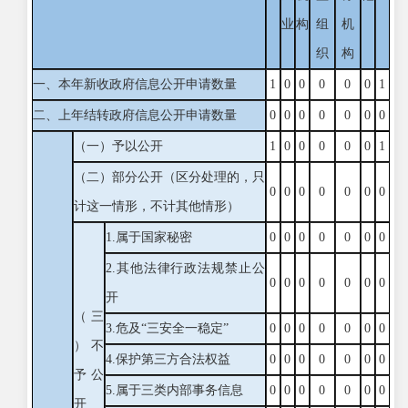
业
构
组
机
织
构
一、本年新收政府信息公开申请数量
1
0
0
0
0
0
1
二、上年结转政府信息公开申请数量
0
0
0
0
0
0
0
（一）予以公开
1
0
0
0
0
0
1
（二）部分公开（区分处理的，只
0
0
0
0
0
0
0
计这一情形，不计其他情形）
1.属于国家秘密
0
0
0
0
0
0
0
2.其他法律行政法规禁止公
0
0
0
0
0
0
0
开
（三
3.危及“三安全一稳定”
0
0
0
0
0
0
0
）不
4.保护第三方合法权益
0
0
0
0
0
0
0
予公
5.属于三类内部事务信息
0
0
0
0
0
0
0
开