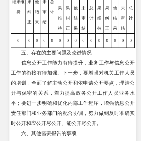
结果维
果
他
未
总
果
果
他
未
总
果
果
他
未
总
持
纠
结
审
计
维
纠
结
审
计
维
纠
结
审
计
正
果
结
持
正
果
结
持
正
果
结
0
0
0
0
0
0
0
0
0
0
0
0
0
0
0
五、存在的主要问题及改进情况
信息公开工作能力有待提升，业务工作与信息公开
工作的衔接有待加强。下一步，要增强对机关工作人员
的培训，全面了解主动公开和依申请公开要点，理清公
开与保密的关系，着力提高政务公开工作人员业务水
平；要进一步明确和优化内部工作程序，增强信息公开
责任部门和业务部门的配合协调，努力做到及时准确实
时公开和应公开尽公开、能公开尽公开。
六、其他需要报告的事项