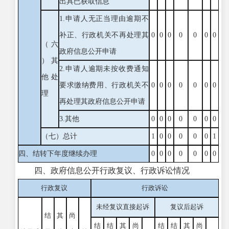
出具已获取信息
1.申请人无正当理由逾期不
补正、行政机关不再处理其
0
0
0
0
0
0
0
（六
政府信息公开申请
）其
2.申请人逾期未按收费通知
他处
要求缴纳费用、行政机关不
0
0
0
0
0
0
0
理
再处理其政府信息公开申请
3.其他
0
0
0
0
0
0
0
（七）总计
1
0
0
0
0
0
1
四、结转下年度继续办理
0
0
0
0
0
0
0
四、政府信息公开行政复议、行政诉讼情况
行政复议
行政诉讼
未经复议直接起诉
复议后起诉
结
其
尚
结
结
其
尚
结
结
其
尚