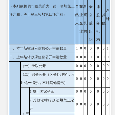
（本列数据的勾稽关系为：第一项加第二
自
商
科
会
律
总
项之和，等于第三项加第四项之和）
然
业
研
公
服
其
计
人
企
机
益
务
他
业
构
组
机
织
构
一、本年新收政府信息公开申请数量
1
0
0
0
0
0
1
二、上年结转政府信息公开申请数量
0
0
0
0
0
0
0
（一）予以公开
0
0
0
0
0
0
0
（二）部分公开
（区分处理的，只
0
0
0
0
0
0
0
计这一情形，不计其他情形）
1.属于国家秘密
0
0
0
0
0
0
0
2.其他法律行政法规禁止公
0
0
0
0
0
0
0
开
（三