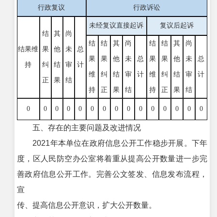
行政复议
行政诉讼
未经复议直接起诉
复议后起诉
结
其
尚
结
结
其
尚
结
结
其
尚
结果维
果
他
未
总
果
果
他
未
总
果
果
他
未
总
持
纠
结
审
计
维
纠
结
审
计
维
纠
结
审
计
正
果
结
持
正
果
结
持
正
果
结
0
0
0
0
0
0
0
0
0
0
0
0
0
0
0
五、存在的主要问题及改进情况
2021年本单位在政府信息公开工作稳步开展。下年
度，区人民防空办公室将着重从提高公开数量进一步完
善政府信息公开工作。完善公文签发、信息发布流程，
宣
传、提高信息公开意识，扩大公开数量。