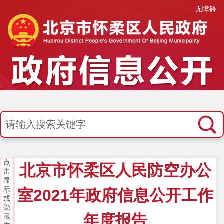
无障碍
点
北京市怀柔区人民防空办公
击
显
示
室2021年政府信息公开工作
或
隐
年度报告
藏