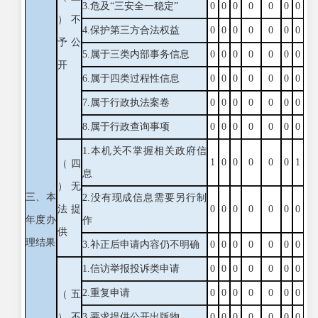
3.危及“三安全一稳定”
0
0
0
0
0
0
0
）不
4.保护第三方合法权益
0
0
0
0
0
0
0
予公
5.属于三类内部事务信息
0
0
0
0
0
0
0
开
6.属于四类过程性信息
0
0
0
0
0
0
0
7.属于行政执法案卷
0
0
0
0
0
0
0
8.属于行政查询事项
0
0
0
0
0
0
0
1.本机关不掌握相关政府信
1
0
0
0
0
0
1
（四
息
）无
三、本
2.没有现成信息需要另行制
法提
0
0
0
0
0
0
0
年度办
作
供
理结果
3.补正后申请内容仍不明确
0
0
0
0
0
0
0
1.信访举报投诉类申请
0
0
0
0
0
0
0
2.重复申请
0
0
0
0
0
0
0
（五
）不
3.要求提供公开出版物
0
0
0
0
0
0
0