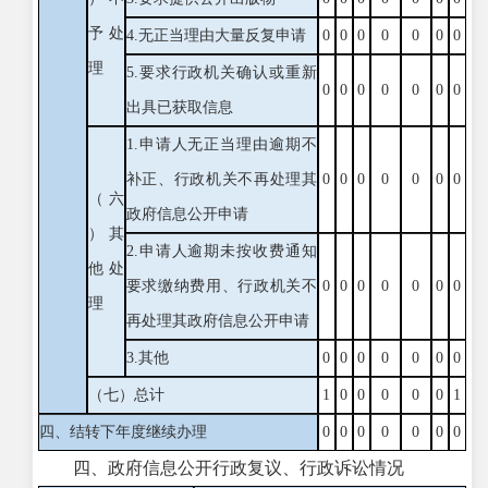
予处
4.无正当理由大量反复申请
0
0
0
0
0
0
0
理
5.要求行政机关确认或重新
0
0
0
0
0
0
0
出具已获取信息
1.申请人无正当理由逾期不
补正、行政机关不再处理其
0
0
0
0
0
0
0
（六
政府信息公开申请
）其
2.申请人逾期未按收费通知
他处
要求缴纳费用、行政机关不
0
0
0
0
0
0
0
理
再处理其政府信息公开申请
3.其他
0
0
0
0
0
0
0
（七）总计
1
0
0
0
0
0
1
四、结转下年度继续办理
0
0
0
0
0
0
0
四、政府信息公开行政复议、行政诉讼情况