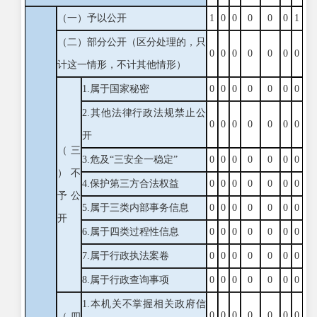
（一）予以公开
1
0
0
0
0
0
1
（二）部分公开
（区分处理的，只
0
0
0
0
0
0
0
计这一情形，不计其他情形）
1.属于国家秘密
0
0
0
0
0
0
0
2.其他法律行政法规禁止公
0
0
0
0
0
0
0
开
（三
3.危及“三安全一稳定”
0
0
0
0
0
0
0
）不
4.保护第三方合法权益
0
0
0
0
0
0
0
予公
5.属于三类内部事务信息
0
0
0
0
0
0
0
开
6.属于四类过程性信息
0
0
0
0
0
0
0
7.属于行政执法案卷
0
0
0
0
0
0
0
8.属于行政查询事项
0
0
0
0
0
0
0
1.本机关不掌握相关政府信
0
0
0
0
0
0
0
（四