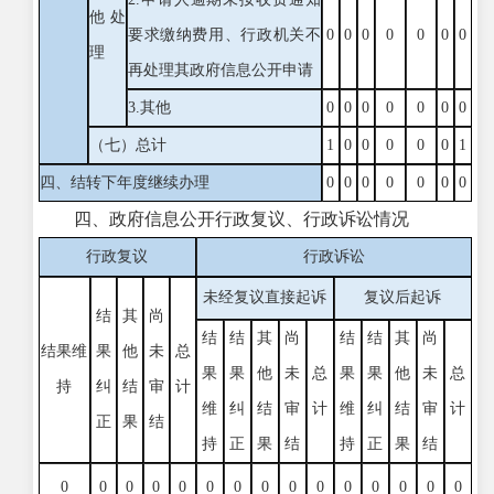
他处
要求缴纳费用、行政机关不
0
0
0
0
0
0
0
理
再处理其政府信息公开申请
3.其他
0
0
0
0
0
0
0
（七）总计
1
0
0
0
0
0
1
四、结转下年度继续办理
0
0
0
0
0
0
0
四、政府信息公开行政复议、行政诉讼情况
行政复议
行政诉讼
未经复议直接起诉
复议后起诉
结
其
尚
结
结
其
尚
结
结
其
尚
结果维
果
他
未
总
果
果
他
未
总
果
果
他
未
总
持
纠
结
审
计
维
纠
结
审
计
维
纠
结
审
计
正
果
结
持
正
果
结
持
正
果
结
0
0
0
0
0
0
0
0
0
0
0
0
0
0
0