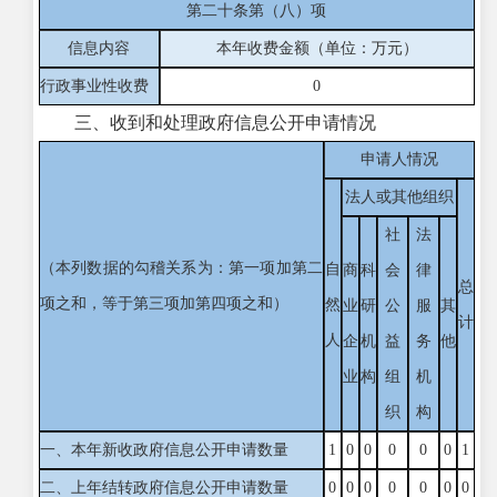
第二十条第（八）项
信息内容
本年收费金额（单位：万元）
行政事业性收费
0
三、收到和处理政府信息公开申请情况
申请人情况
法人或其他组织
社
法
（本列数据的勾稽关系为：第一项加第二
自
商
科
会
律
总
项之和，等于第三项加第四项之和）
然
业
研
公
服
其
计
人
企
机
益
务
他
业
构
组
机
织
构
一、本年新收政府信息公开申请数量
1
0
0
0
0
0
1
二、上年结转政府信息公开申请数量
0
0
0
0
0
0
0