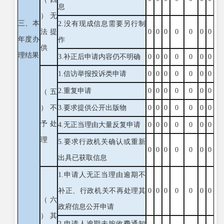
息
）无
三、本
2.没有现成信息需要另行制
法提
0
0
0
0
0
0
0
年度办
作
供
理结果
3.补正后申请内容仍不明确
0
0
0
0
0
0
0
1.信访举报投诉类申请
0
0
0
0
0
0
0
2.重复申请
0
0
0
0
0
0
0
（五
）不
3.要求提供公开出版物
0
0
0
0
0
0
0
予处
4.无正当理由大量反复申请
0
0
0
0
0
0
0
理
5.要求行政机关确认或重新
0
0
0
0
0
0
0
出具已获取信息
1.申请人无正当理由逾期不
补正、行政机关不再处理其
0
0
0
0
0
0
0
（六
政府信息公开申请
）其
2.申请人逾期未按收费通知