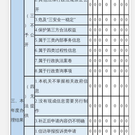
0
0
0
0
0
0
0
开
（三
3.危及“三安全一稳定”
0
0
0
0
0
0
0
）不
4.保护第三方合法权益
0
0
0
0
0
0
0
予公
5.属于三类内部事务信息
0
0
0
0
0
0
0
开
6.属于四类过程性信息
0
0
0
0
0
0
0
7.属于行政执法案卷
0
0
0
0
0
0
0
8.属于行政查询事项
0
0
0
0
0
0
0
1.本机关不掌握相关政府信
0
0
0
0
0
0
0
（四
息
）无
三、本
2.没有现成信息需要另行制
法提
0
0
0
0
0
0
0
年度办
作
供
理结果
3.补正后申请内容仍不明确
0
0
0
0
0
0
0
1.信访举报投诉类申请
0
0
0
0
0
0
0