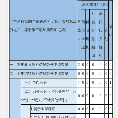
法人或其他组织
社
法
（本列数据的勾稽关系为：第一项加第二
自
商
科
会
律
总
项之和，等于第三项加第四项之和）
然
业
研
公
服
其
计
人
企
机
益
务
他
业
构
组
机
织
构
一、本年新收政府信息公开申请数量
2
0
0
0
0
0
2
二、上年结转政府信息公开申请数量
0
0
0
0
0
0
0
（一）予以公开
1
0
0
0
0
0
1
（二）部分公开
（区分处理的，只
0
0
0
0
0
0
0
计这一情形，不计其他情形）
1.属于国家秘密
0
0
0
0
0
0
0
2.其他法律行政法规禁止公