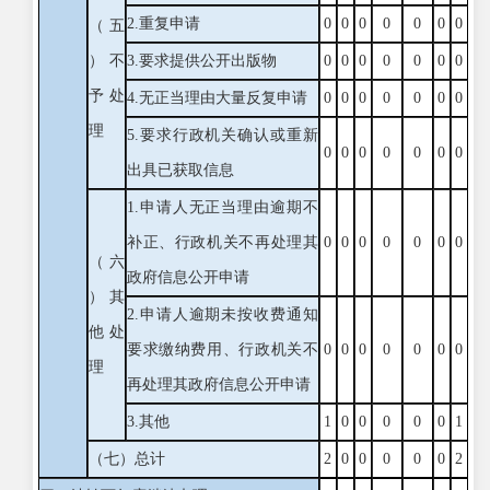
2.重复申请
0
0
0
0
0
0
0
（五
）不
3.要求提供公开出版物
0
0
0
0
0
0
0
予处
4.无正当理由大量反复申请
0
0
0
0
0
0
0
理
5.要求行政机关确认或重新
0
0
0
0
0
0
0
出具已获取信息
1.申请人无正当理由逾期不
补正、行政机关不再处理其
0
0
0
0
0
0
0
（六
政府信息公开申请
）其
2.申请人逾期未按收费通知
他处
要求缴纳费用、行政机关不
0
0
0
0
0
0
0
理
再处理其政府信息公开申请
3.其他
1
0
0
0
0
0
1
（七）总计
2
0
0
0
0
0
2