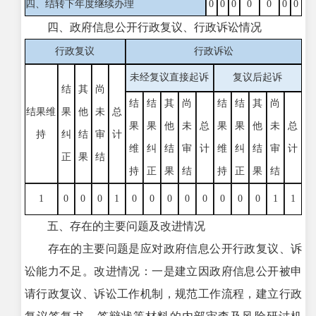
四、结转下年度继续办理
0
0
0
0
0
0
0
四、政府信息公开行政复议、行政诉讼情况
行政复议
行政诉讼
未经复议直接起诉
复议后起诉
结
其
尚
结
结
其
尚
结
结
其
尚
结果维
果
他
未
总
果
果
他
未
总
果
果
他
未
总
持
纠
结
审
计
维
纠
结
审
计
维
纠
结
审
计
正
果
结
持
正
果
结
持
正
果
结
1
0
0
0
1
0
0
0
0
0
0
0
0
1
1
五、存在的主要问题及改进情况
存在的主要问题是应对政府信息公开行政复议、诉
讼能力不足。改进情况：一是建立因政府信息公开被申
请行政复议、诉讼工作机制，规范工作流程，建立行政