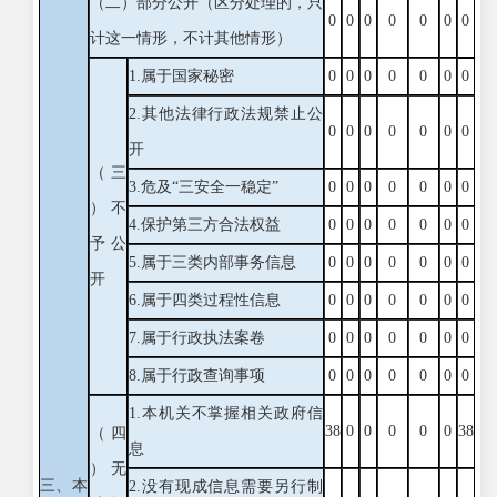
（二）部分公开
（区分处理的，只
0
0
0
0
0
0
0
计这一情形，不计其他情形）
1.属于国家秘密
0
0
0
0
0
0
0
2.其他法律行政法规禁止公
0
0
0
0
0
0
0
开
（三
3.危及“三安全一稳定”
0
0
0
0
0
0
0
）不
4.保护第三方合法权益
0
0
0
0
0
0
0
予公
5.属于三类内部事务信息
0
0
0
0
0
0
0
开
6.属于四类过程性信息
0
0
0
0
0
0
0
7.属于行政执法案卷
0
0
0
0
0
0
0
8.属于行政查询事项
0
0
0
0
0
0
0
1.本机关不掌握相关政府信
38
0
0
0
0
0
38
（四
息
）无
三、本
2.没有现成信息需要另行制