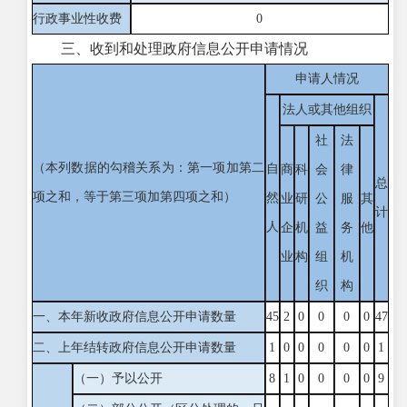
行政事业性收费
0
三、收到和处理政府信息公开申请情况
申请人情况
法人或其他组织
社
法
（本列数据的勾稽关系为：第一项加第二
自
商
科
会
律
总
项之和，等于第三项加第四项之和）
然
业
研
公
服
其
计
人
企
机
益
务
他
业
构
组
机
织
构
一、本年新收政府信息公开申请数量
45
2
0
0
0
0
47
二、上年结转政府信息公开申请数量
1
0
0
0
0
0
1
（一）予以公开
8
1
0
0
0
0
9