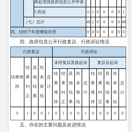
再处理其政府信息公开申请
3.其他
0
1
0
0
0
0
1
（七）总计
46
2
0
0
0
0
48
四、结转下年度继续办理
0
0
0
0
0
0
0
四、政府信息公开行政复议、行政诉讼情况
行政复议
行政诉讼
未经复议直接起诉
复议后起诉
结
其
尚
结
结
其
尚
结
结
其
尚
结果维
果
他
未
总
果
果
他
未
总
果
果
他
未
总
持
纠
结
审
计
维
纠
结
审
计
维
纠
结
审
计
正
果
结
持
正
果
结
持
正
果
结
0
1
0
0
1
0
1
0
0
1
0
0
0
0
0
五、存在的主要问题及改进情况