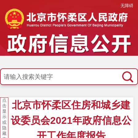
无障碍
点
北京市怀柔区住房和城乡建
击
显
示
设委员会2021年政府信息公
或
隐
开工作年度报告
藏