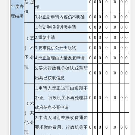
法提
0
0
0
0
0
0
0
年度办
作
供
理结果
3.补正后申请内容仍不明确
0
0
0
0
0
0
0
1.信访举报投诉类申请
0
0
0
0
0
0
0
2.重复申请
0
0
0
0
0
0
0
（五
）不
3.要求提供公开出版物
0
0
0
0
0
0
0
予处
4.无正当理由大量反复申请
0
0
0
0
0
0
0
理
5.要求行政机关确认或重新
0
0
0
0
0
0
0
出具已获取信息
1.申请人无正当理由逾期不
补正、行政机关不再处理其
0
0
0
0
0
0
0
（六
政府信息公开申请
）其
2.申请人逾期未按收费通知
他处
要求缴纳费用、行政机关不
0
0
0
0
0
0
0
理