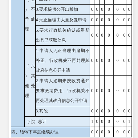
）不
3.要求提供公开出版物
0
0
0
0
0
0
0
予处
4.无正当理由大量反复申请
0
0
0
0
0
0
0
理
5.要求行政机关确认或重新
0
0
0
0
0
0
0
出具已获取信息
1.申请人无正当理由逾期不
补正、行政机关不再处理其
0
0
0
0
0
0
0
（六
政府信息公开申请
）其
2.申请人逾期未按收费通知
他处
要求缴纳费用、行政机关不
0
0
0
0
0
0
0
理
再处理其政府信息公开申请
3.其他
0
0
0
0
0
0
0
（七）总计
1
0
0
0
0
0
1
四、结转下年度继续办理
0
0
0
0
0
0
0