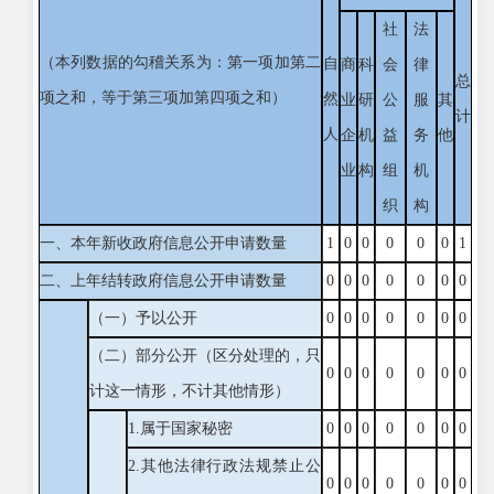
社
法
（本列数据的勾稽关系为：第一项加第二
自
商
科
会
律
总
项之和，等于第三项加第四项之和）
然
业
研
公
服
其
计
人
企
机
益
务
他
业
构
组
机
织
构
一、本年新收政府信息公开申请数量
1
0
0
0
0
0
1
二、上年结转政府信息公开申请数量
0
0
0
0
0
0
0
（一）予以公开
0
0
0
0
0
0
0
（二）部分公开（区分处理的，只
0
0
0
0
0
0
0
计这一情形，不计其他情形）
1.属于国家秘密
0
0
0
0
0
0
0
2.其他法律行政法规禁止公
0
0
0
0
0
0
0