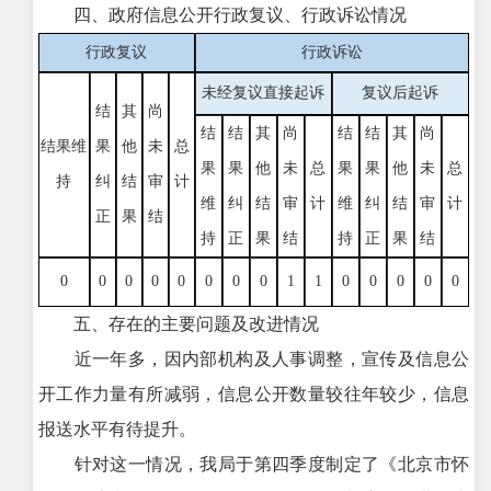
四、政府信息公开行政复议、行政诉讼情况
行政复议
行政诉讼
未经复议直接起诉
复议后起诉
结
其
尚
结
结
其
尚
结
结
其
尚
结果维
果
他
未
总
果
果
他
未
总
果
果
他
未
总
持
纠
结
审
计
维
纠
结
审
计
维
纠
结
审
计
正
果
结
持
正
果
结
持
正
果
结
0
0
0
0
0
0
0
0
1
1
0
0
0
0
0
五、存在的主要问题及改进情况
近一年多，因内部机构及人事调整，宣传及信息公
开工作力量有所减弱，信息公开数量较往年较少，信息
报送水平有待提升。
针对这一情况，我局于第四季度制定了《北京市怀