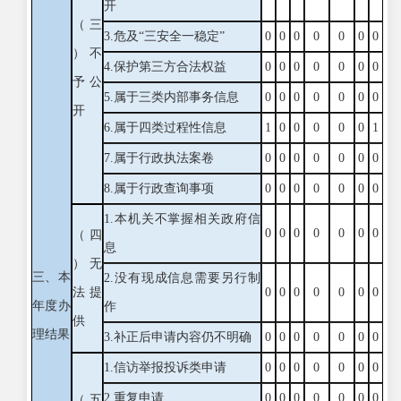
开
（三
3.危及“三安全一稳定”
0
0
0
0
0
0
0
）不
4.保护第三方合法权益
0
0
0
0
0
0
0
予公
5.属于三类内部事务信息
0
0
0
0
0
0
0
开
6.属于四类过程性信息
1
0
0
0
0
0
1
7.属于行政执法案卷
0
0
0
0
0
0
0
8.属于行政查询事项
0
0
0
0
0
0
0
1.本机关不掌握相关政府信
0
0
0
0
0
0
0
（四
息
）无
三、本
2.没有现成信息需要另行制
法提
0
0
0
0
0
0
0
年度办
作
供
理结果
3.补正后申请内容仍不明确
0
0
0
0
0
0
0
1.信访举报投诉类申请
0
0
0
0
0
0
0
2.重复申请
0
0
0
0
0
0
0
（五