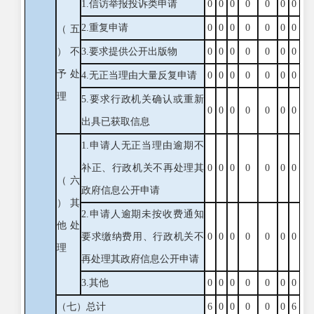
1.信访举报投诉类申请
0
0
0
0
0
0
0
2.重复申请
0
0
0
0
0
0
0
（五
）不
3.要求提供公开出版物
0
0
0
0
0
0
0
予处
4.无正当理由大量反复申请
0
0
0
0
0
0
0
理
5.要求行政机关确认或重新
0
0
0
0
0
0
0
出具已获取信息
1.申请人无正当理由逾期不
补正、行政机关不再处理其
0
0
0
0
0
0
0
（六
政府信息公开申请
）其
2.申请人逾期未按收费通知
他处
要求缴纳费用、行政机关不
0
0
0
0
0
0
0
理
再处理其政府信息公开申请
3.其他
0
0
0
0
0
0
0
（七）总计
6
0
0
0
0
0
6