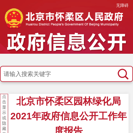
无障碍
点
北京市怀柔区园林绿化局
击
显
示
2021年政府信息公开工作年
或
隐
度报告
藏