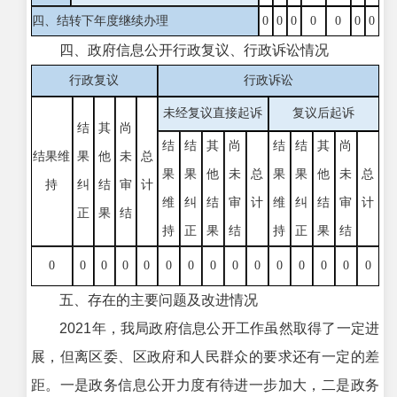
四、结转下年度继续办理
0
0
0
0
0
0
0
四、政府信息公开行政复议、行政诉讼情况
行政复议
行政诉讼
未经复议直接起诉
复议后起诉
结
其
尚
结
结
其
尚
结
结
其
尚
结果维
果
他
未
总
果
果
他
未
总
果
果
他
未
总
持
纠
结
审
计
维
纠
结
审
计
维
纠
结
审
计
正
果
结
持
正
果
结
持
正
果
结
0
0
0
0
0
0
0
0
0
0
0
0
0
0
0
五、存在的主要问题及改进情况
2021年，我局政府信息公开工作虽然取得了一定进
展，但离区委、区政府和人民群众的要求还有一定的差
距。一是政务信息公开力度有待进一步加大，二是政务