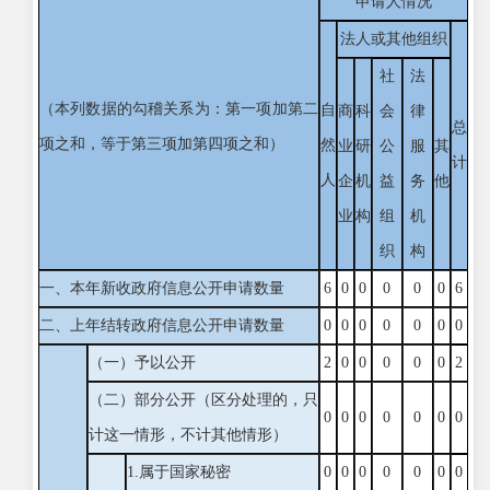
申请人情况
法人或其他组织
社
法
（本列数据的勾稽关系为：第一项加第二
自
商
科
会
律
总
项之和，等于第三项加第四项之和）
然
业
研
公
服
其
计
人
企
机
益
务
他
业
构
组
机
织
构
一、本年新收政府信息公开申请数量
6
0
0
0
0
0
6
二、上年结转政府信息公开申请数量
0
0
0
0
0
0
0
（一）予以公开
2
0
0
0
0
0
2
（二）部分公开
（区分处理的，只
0
0
0
0
0
0
0
计这一情形，不计其他情形）
1.属于国家秘密
0
0
0
0
0
0
0