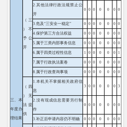
2.其他法律行政法规禁止公
0
0
0
0
0
0
0
开
（三
3.危及“三安全一稳定”
0
0
0
0
0
0
0
）不
4.保护第三方合法权益
0
0
0
0
0
0
0
予公
5.属于三类内部事务信息
0
0
0
0
0
0
0
开
6.属于四类过程性信息
1
0
0
0
0
0
1
7.属于行政执法案卷
0
0
0
0
0
0
0
8.属于行政查询事项
0
0
0
0
0
0
0
1.本机关不掌握相关政府信
3
0
0
0
0
0
3
（四
息
）无
三、本
2.没有现成信息需要另行制
法提
0
0
0
0
0
0
0
年度办
作
供
理结果
3.补正后申请内容仍不明确
0
0
0
0
0
0
0