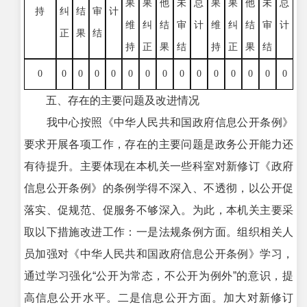
果
果
他
未
总
果
果
他
未
总
持
纠
结
审
计
维
纠
结
审
计
维
纠
结
审
计
正
果
结
持
正
果
结
持
正
果
结
0
0
0
0
0
0
0
0
0
0
0
0
0
0
0
五、存在的主要问题及改进情况
我中心按照《中华人民共和国政府信息公开条例》
要求开展各项工作，存在的主要问题是政务公开能力还
有待提升。主要体现在本机关一些科室对新修订《政府
信息公开条例》的条例学得不深入、不透彻，以公开促
落实、促规范、促服务不够深入。为此，本机关主要采
取以下措施改进工作：一是法规条例方面。组织相关人
员加强对《中华人民共和国政府信息公开条例》学习，
通过学习强化“公开为常态，不公开为例外”的意识，提
高信息公开水平。二是信息公开方面。加大对新修订