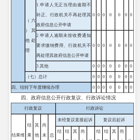
1.申请人无正当理由逾期不
补正、行政机关不再处理其
0
0
0
0
0
0
0
（六
政府信息公开申请
）其
2.申请人逾期未按收费通知
他处
要求缴纳费用、行政机关不
0
0
0
0
0
0
0
理
再处理其政府信息公开申请
3.其他
0
0
0
0
0
0
0
（七）总计
0
0
0
0
0
0
0
四、结转下年度继续办理
0
0
0
0
0
0
0
四、政府信息公开行政复议、行政诉讼情况
行政复议
行政诉讼
未经复议直接起诉
复议后起诉
结
其
尚
结
结
其
尚
结
结
其
尚
结果维
果
他
未
总