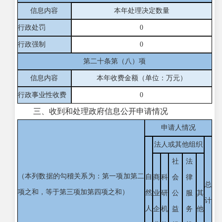
信息内容
本年处理决定数量
行政处罚
0
行政强制
0
第二十条第（八）项
信息内容
本年收费金额（单位：万元）
行政事业性收费
0
三、收到和处理政府信息公开申请情况
申请人情况
法人或其他组织
社
法
（本列数据的勾稽关系为：第一项加第二
自
商
科
会
律
总
项之和，等于第三项加第四项之和）
然
业
研
公
服
其
计
人
企
机
益
务
他