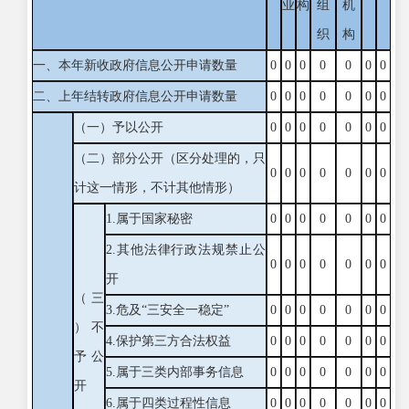
业
构
组
机
织
构
一、本年新收政府信息公开申请数量
0
0
0
0
0
0
0
二、上年结转政府信息公开申请数量
0
0
0
0
0
0
0
（一）予以公开
0
0
0
0
0
0
0
（二）部分公开（区分处理的，只
0
0
0
0
0
0
0
计这一情形，不计其他情形）
1.属于国家秘密
0
0
0
0
0
0
0
2.其他法律行政法规禁止公
0
0
0
0
0
0
0
开
（三
3.危及“三安全一稳定”
0
0
0
0
0
0
0
）不
4.保护第三方合法权益
0
0
0
0
0
0
0
予公
5.属于三类内部事务信息
0
0
0
0
0
0
0
开
6.属于四类过程性信息
0
0
0
0
0
0
0