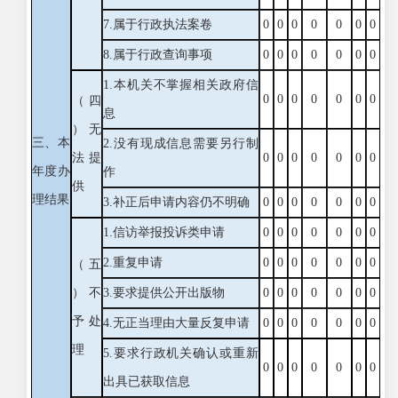
7.属于行政执法案卷
0
0
0
0
0
0
0
8.属于行政查询事项
0
0
0
0
0
0
0
1.本机关不掌握相关政府信
0
0
0
0
0
0
0
（四
息
）无
三、本
2.没有现成信息需要另行制
法提
0
0
0
0
0
0
0
年度办
作
供
理结果
3.补正后申请内容仍不明确
0
0
0
0
0
0
0
1.信访举报投诉类申请
0
0
0
0
0
0
0
2.重复申请
0
0
0
0
0
0
0
（五
）不
3.要求提供公开出版物
0
0
0
0
0
0
0
予处
4.无正当理由大量反复申请
0
0
0
0
0
0
0
理
5.要求行政机关确认或重新
0
0
0
0
0
0
0
出具已获取信息