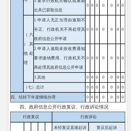
5.要求行政机关确认或重新
0
0
0
0
0
0
0
出具已获取信息
1.申请人无正当理由逾期不
补正、行政机关不再处理其
0
0
0
0
0
0
0
（六
政府信息公开申请
）其
2.申请人逾期未按收费通知
他处
要求缴纳费用、行政机关不
0
0
0
0
0
0
0
理
再处理其政府信息公开申请
3.其他
0
0
0
0
0
0
0
（七）总计
0
0
0
0
0
0
0
四、结转下年度继续办理
0
0
0
0
0
0
0
四、政府信息公开行政复议、行政诉讼情况
行政复议
行政诉讼
未经复议直接起诉
复议后起诉