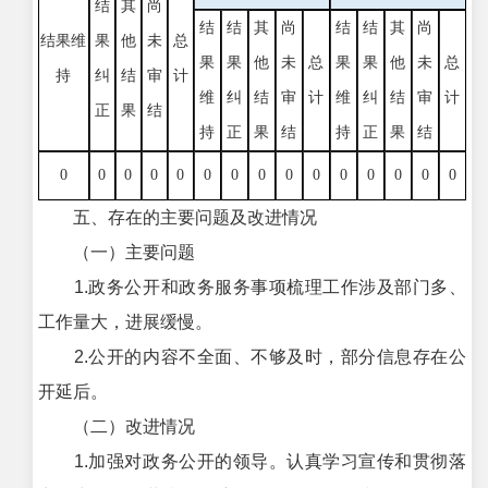
结
其
尚
结
结
其
尚
结
结
其
尚
结果维
果
他
未
总
果
果
他
未
总
果
果
他
未
总
持
纠
结
审
计
维
纠
结
审
计
维
纠
结
审
计
正
果
结
持
正
果
结
持
正
果
结
0
0
0
0
0
0
0
0
0
0
0
0
0
0
0
五、存在的主要问题及改进情况
（一）主要问题
1.政务公开和政务服务事项梳理工作涉及部门多、
工作量大，进展缓慢。
2.公开的内容不全面、不够及时，部分信息存在公
开延后。
（二）改进情况
1.加强对政务公开的领导。认真学习宣传和贯彻落