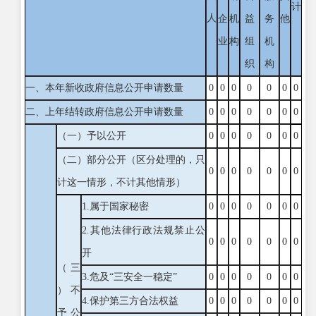
计
人
企
机
益
务
他
业
构
组
机
织
构
一、本年新收政府信息公开申请数量
0
0
0
0
0
0
0
二、上年结转政府信息公开申请数量
0
0
0
0
0
0
0
（一）予以公开
0
0
0
0
0
0
0
（二）部分公开
（区分处理的，只
0
0
0
0
0
0
0
计这一情形，不计其他情形）
1.属于国家秘密
0
0
0
0
0
0
0
2.其他法律行政法规禁止公
0
0
0
0
0
0
0
开
（三
3.危及“三安全一稳定”
0
0
0
0
0
0
0
）不
4.保护第三方合法权益
0
0
0
0
0
0
0
予公