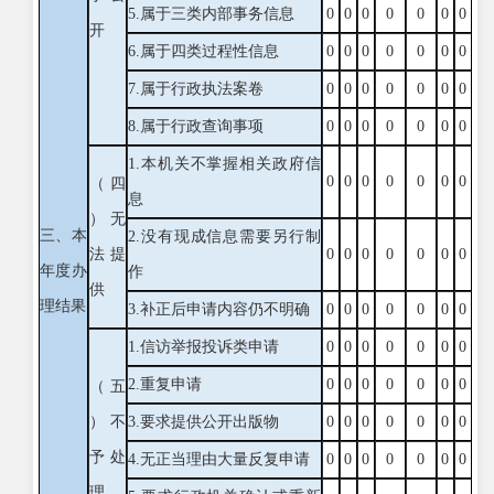
5.属于三类内部事务信息
0
0
0
0
0
0
0
开
6.属于四类过程性信息
0
0
0
0
0
0
0
7.属于行政执法案卷
0
0
0
0
0
0
0
8.属于行政查询事项
0
0
0
0
0
0
0
1.本机关不掌握相关政府信
0
0
0
0
0
0
0
（四
息
）无
三、本
2.没有现成信息需要另行制
法提
0
0
0
0
0
0
0
年度办
作
供
理结果
3.补正后申请内容仍不明确
0
0
0
0
0
0
0
1.信访举报投诉类申请
0
0
0
0
0
0
0
2.重复申请
0
0
0
0
0
0
0
（五
）不
3.要求提供公开出版物
0
0
0
0
0
0
0
予处
4.无正当理由大量反复申请
0
0
0
0
0
0
0
理