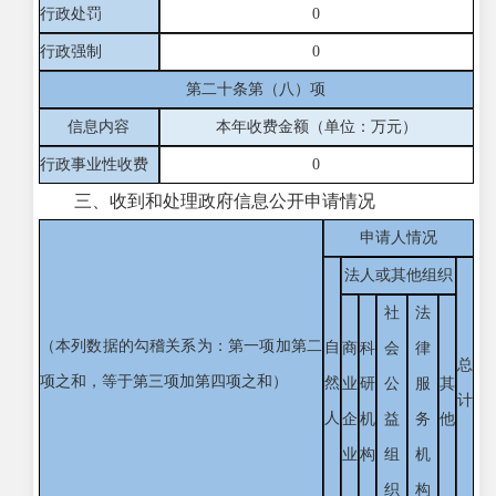
行政处罚
0
行政强制
0
第二十条第（八）项
信息内容
本年收费金额（单位：万元）
行政事业性收费
0
三、收到和处理政府信息公开申请情况
申请人情况
法人或其他组织
社
法
（本列数据的勾稽关系为：第一项加第二
自
商
科
会
律
总
项之和，等于第三项加第四项之和）
然
业
研
公
服
其
计
人
企
机
益
务
他
业
构
组
机
织
构