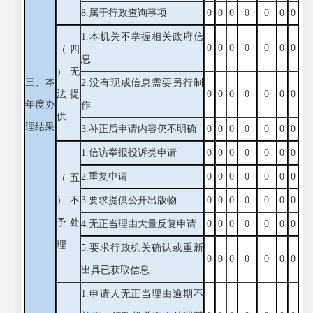
8.属于行政查询事项
0
0
0
0
0
0
0
1.本机关不掌握相关政府信
0
0
0
0
0
0
0
（四
息
）无
三、本
2.没有现成信息需要另行制
法提
0
0
0
0
0
0
0
年度办
作
供
理结果
3.补正后申请内容仍不明确
0
0
0
0
0
0
0
1.信访举报投诉类申请
0
0
0
0
0
0
0
2.重复申请
0
0
0
0
0
0
0
（五
）不
3.要求提供公开出版物
0
0
0
0
0
0
0
予处
4.无正当理由大量反复申请
0
0
0
0
0
0
0
理
5.要求行政机关确认或重新
0
0
0
0
0
0
0
出具已获取信息
1.申请人无正当理由逾期不