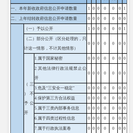
一、本年新收政府信息公开申请数量
1
0
0
0
0
0
1
二、上年结转政府信息公开申请数量
0
0
0
0
0
0
0
（一）予以公开
1
0
0
0
0
0
1
（二）部分公开
（区分处理的，只
0
0
0
0
0
0
0
计这一情形，不计其他情形）
1.属于国家秘密
0
0
0
0
0
0
0
2.其他法律行政法规禁止公
0
0
0
0
0
0
0
开
（三
3.危及“三安全一稳定”
0
0
0
0
0
0
0
）不
4.保护第三方合法权益
0
0
0
0
0
0
0
予公
5.属于三类内部事务信息
0
0
0
0
0
0
0
开
6.属于四类过程性信息
0
0
0
0
0
0
0
7.属于行政执法案卷
0
0
0
0
0
0
0