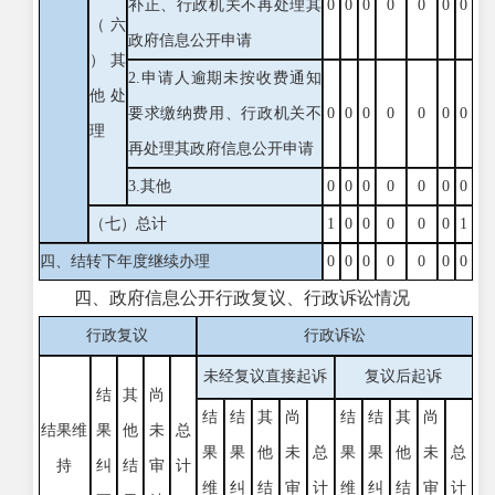
补正、行政机关不再处理其
0
0
0
0
0
0
0
（六
政府信息公开申请
）其
2.申请人逾期未按收费通知
他处
要求缴纳费用、行政机关不
0
0
0
0
0
0
0
理
再处理其政府信息公开申请
3.其他
0
0
0
0
0
0
0
（七）总计
1
0
0
0
0
0
1
四、结转下年度继续办理
0
0
0
0
0
0
0
四、政府信息公开行政复议、行政诉讼情况
行政复议
行政诉讼
未经复议直接起诉
复议后起诉
结
其
尚
结
结
其
尚
结
结
其
尚
结果维
果
他
未
总
果
果
他
未
总
果
果
他
未
总
持
纠
结
审
计
维
纠
结
审
计
维
纠
结
审
计