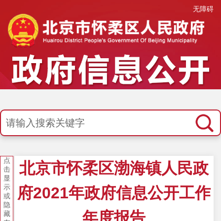
无障碍
点
北京市怀柔区渤海镇人民政
击
显
示
府2021年政府信息公开工作
或
隐
年度报告
藏