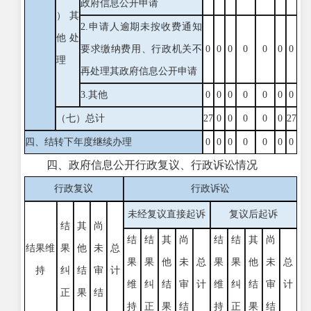
政府信息公开申请
）其
2.申请人逾期未按收费通知
他处
要求缴纳费用、行政机关不
0
0
0
0
0
0
0
理
再处理其政府信息公开申请
3.其他
0
0
0
0
0
0
0
（七）总计
27
0
0
0
0
0
27
四、结转下年度继续办理
0
0
0
0
0
0
0
四、政府信息公开行政复议、行政诉讼情况
行政复议
行政诉讼
未经复议直接起诉
复议后起诉
结
其
尚
结
结
其
尚
结
结
其
尚
结果维
果
他
未
总
果
果
他
未
总
果
果
他
未
总
持
纠
结
审
计
维
纠
结
审
计
维
纠
结
审
计
正
果
结
持
正
果
结
持
正
果
结