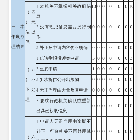
1.本机关不掌握相关政府信
10
0
0
0
0
0
10
（四
息
）无
三、本
2.没有现成信息需要另行制
0
0
0
0
0
0
0
法提
年度办
作
供
理结果
3.补正后申请内容仍不明确
0
0
0
0
0
0
0
1.信访举报投诉类申请
3
0
0
0
0
0
3
2.重复申请
1
0
0
0
0
0
1
（五
）不
3.要求提供公开出版物
0
0
0
0
0
0
0
予处
4.无正当理由大量反复申请
0
0
0
0
0
0
0
理
5.要求行政机关确认或重新
0
0
0
0
0
0
0
出具已获取信息
1.申请人无正当理由逾期不
补正、行政机关不再处理其
0
0
0
0
0
0
0
（六