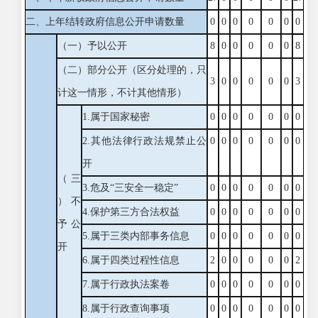
二、上年结转政府信息公开申请数量
0
0
0
0
0
0
0
（一）予以公开
8
0
0
0
0
0
8
（二）部分公开
（区分处理的，只
3
0
0
0
0
0
3
计这一情形，不计其他情形）
1.属于国家秘密
0
0
0
0
0
0
0
2.其他法律行政法规禁止公
0
0
0
0
0
0
0
开
（三
3.危及“三安全一稳定”
0
0
0
0
0
0
0
）不
4.保护第三方合法权益
0
0
0
0
0
0
0
予公
5.属于三类内部事务信息
0
0
0
0
0
0
0
开
6.属于四类过程性信息
2
0
0
0
0
0
2
7.属于行政执法案卷
0
0
0
0
0
0
0
8.属于行政查询事项
0
0
0
0
0
0
0