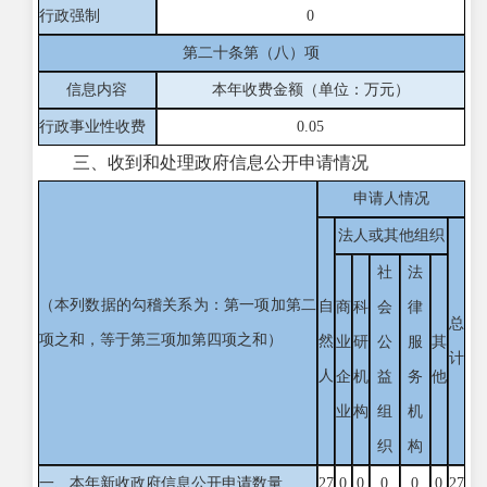
行政强制
0
第二十条第（八）项
信息内容
本年收费金额（单位：万元）
行政事业性收费
0.05
三、收到和处理政府信息公开申请情况
申请人情况
法人或其他组织
社
法
（本列数据的勾稽关系为：第一项加第二
自
商
科
会
律
总
项之和，等于第三项加第四项之和）
然
业
研
公
服
其
计
人
企
机
益
务
他
业
构
组
机
织
构
一、本年新收政府信息公开申请数量
27
0
0
0
0
0
27