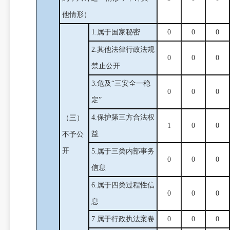
他情形）
1.属于国家秘密
0
0
0
2.其他法律行政法规
0
0
0
禁止公开
3.危及“三安全一稳
0
0
0
定”
4.保护第三方合法权
（三）
1
0
0
益
不予公
开
5.属于三类内部事务
0
0
0
信息
6.属于四类过程性信
0
0
0
息
7.属于行政执法案卷
0
0
0