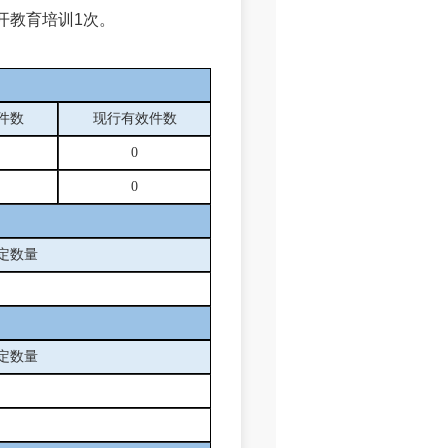
开教育培训1次。
件数
现行有效件
数
0
0
定数量
定数量