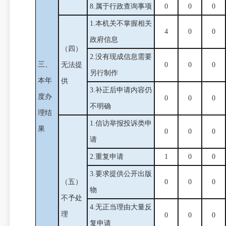
8.属于行政查询事项
0
0
0
1.本机关不掌握相关
4
0
0
政府信息
（四）
2.没有现成信息需要
三、
无法提
0
0
0
另行制作
本年
供
3.补正后申请内容仍
度办
0
0
0
不明确
理结
1.信访举报投诉类申
果
0
0
0
请
2.重复申请
1
0
0
3.要求提供公开出版
（五）
0
0
0
物
不予处
4.无正当理由大量反
理
0
0
0
复申请