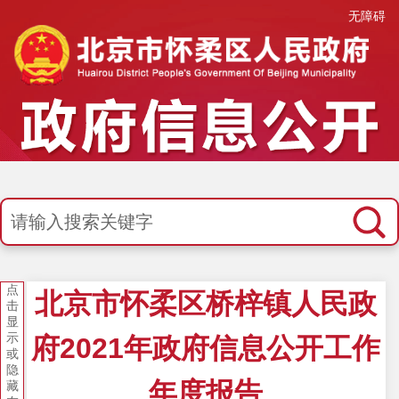
无障碍
点
北京市怀柔区桥梓镇人民政
击
显
示
府2021年政府信息公开工作
或
隐
年度报告
藏