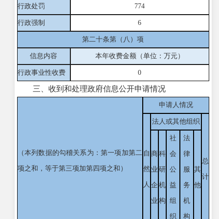
行政处罚
774
行政强制
6
第二十条第（八）项
信息内容
本年收费金额（单位：万元）
行政事业性收费
0
三、收到和处理政府信息公开申请情况
申请人情况
法人或其他组织
社
法
（本列数据的勾稽关系为：第一项加第二
自
商
科
会
律
总
项之和，等于第三项加第四项之和）
然
业
研
公
服
其
计
人
企
机
益
务
他
业
构
组
机
织
构