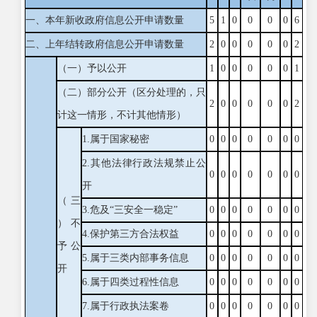
一、本年新收政府信息公开申请数量
5
1
0
0
0
0
6
二、上年结转政府信息公开申请数量
2
0
0
0
0
0
2
（一）予以公开
1
0
0
0
0
0
1
（二）部分公开
（区分处理的，只
2
0
0
0
0
0
2
计这一情形，不计其他情形）
1.属于国家秘密
0
0
0
0
0
0
0
2.其他法律行政法规禁止公
0
0
0
0
0
0
0
开
（三
3.危及“三安全一稳定”
0
0
0
0
0
0
0
）不
4.保护第三方合法权益
0
0
0
0
0
0
0
予公
5.属于三类内部事务信息
0
0
0
0
0
0
0
开
6.属于四类过程性信息
0
0
0
0
0
0
0
7.属于行政执法案卷
0
0
0
0
0
0
0