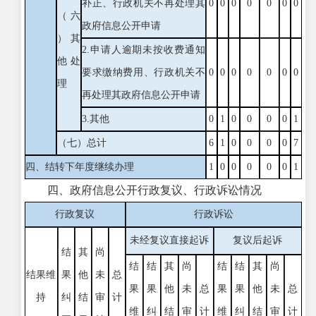
补正、行政机关不再处理其
0
0
0
0
0
0
0
（六
政府信息公开申请
）其
2.申请人逾期未按收费通知
他处
要求缴纳费用、行政机关不
0
0
0
0
0
0
0
理
再处理其政府信息公开申请
3.其他
0
1
0
0
0
0
1
（七）总计
6
1
0
0
0
0
7
四、结转下年度继续办理
1
0
0
0
0
0
1
四、政府信息公开行政复议、行政诉讼情况
行政复议
行政诉讼
未经复议直接起诉
复议后起诉
结
其
尚
结
结
其
尚
结
结
其
尚
结果维
果
他
未
总
果
果
他
未
总
果
果
他
未
总
持
纠
结
审
计
维
纠
结
审
计
维
纠
结
审
计