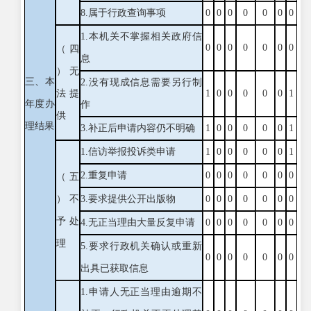
8.属于行政查询事项
0
0
0
0
0
0
0
1.本机关不掌握相关政府信
0
0
0
0
0
0
0
（四
息
）无
三、本
2.没有现成信息需要另行制
法提
1
0
0
0
0
0
1
年度办
作
供
理结果
3.补正后申请内容仍不明确
1
0
0
0
0
0
1
1.信访举报投诉类申请
1
0
0
0
0
0
1
2.重复申请
0
0
0
0
0
0
0
（五
）不
3.要求提供公开出版物
0
0
0
0
0
0
0
予处
4.无正当理由大量反复申请
0
0
0
0
0
0
0
理
5.要求行政机关确认或重新
0
0
0
0
0
0
0
出具已获取信息
1.申请人无正当理由逾期不