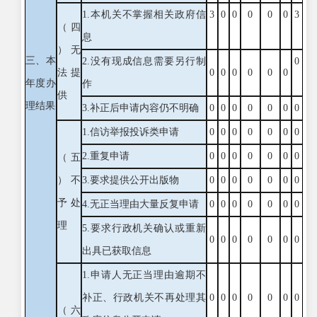
1.本机关不掌握相关政府信
3
0
0
0
0
0
3
（四
息
）无
三、本
2.没有现成信息需要另行制
0
法提
0
0
0
0
0
0
年度办
作
供
理结果
3.补正后申请内容仍不明确
0
0
0
0
0
0
0
1.信访举报投诉类申请
0
0
0
0
0
0
0
2.重复申请
0
0
0
0
0
0
0
（五
）不
3.要求提供公开出版物
0
0
0
0
0
0
0
予处
4.无正当理由大量反复申请
0
0
0
0
0
0
0
理
5.要求行政机关确认或重新
0
0
0
0
0
0
0
出具已获取信息
1.申请人无正当理由逾期不
补正、行政机关不再处理其
0
0
0
0
0
0
0
（六