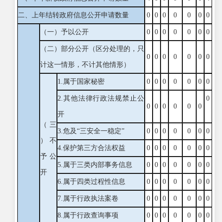
二、上年结转政府信息公开申请数量
0
0
0
0
0
0
0
（一）予以公开
0
0
0
0
0
0
0
（二）部分公开
（区分处理的，只
0
0
0
0
0
0
0
计这一情形，不计其他情形）
1.属于国家秘密
0
0
0
0
0
0
0
2.其他法律行政法规禁止公
0
0
0
0
0
0
0
开
（三
3.危及“三安全一稳定”
0
0
0
0
0
0
0
）不
4.保护第三方合法权益
0
0
0
0
0
0
0
予公
5.属于三类内部事务信息
0
0
0
0
0
0
0
开
6.属于四类过程性信息
0
0
0
0
0
0
0
7.属于行政执法案卷
0
0
0
0
0
0
0
8.属于行政查询事项
0
0
0
0
0
0
0