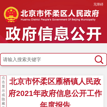
无障碍
点
北京市怀柔区雁栖镇人民政
击
显
示
府2021年政府信息公开工作
或
隐
年度报告
藏