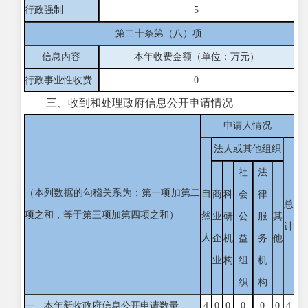
行政强制
5
第二十条第（八）项
信息内容
本年收费金额（单位：万元）
行政事业性收费
0
三、收到和处理政府信息公开申请情况
申请人情况
法人或其他组织
社
法
（本列数据的勾稽关系为：第一项加第二
自
商
科
会
律
总
项之和，等于第三项加第四项之和）
然
业
研
公
服
其
计
人
企
机
益
务
他
业
构
组
机
织
构
一、本年新收政府信息公开申请数量
4
0
0
0
0
0
4