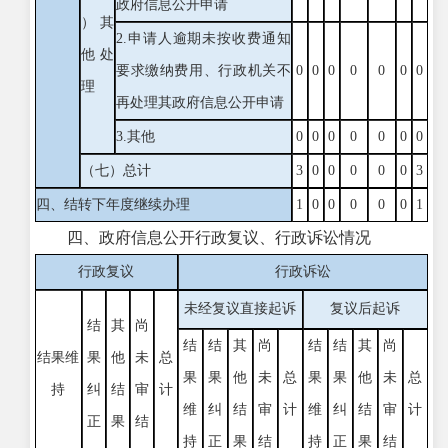
政府信息公开申请
）其
2.申请人逾期未按收费通知
他处
要求缴纳费用、行政机关不
0
0
0
0
0
0
0
理
再处理其政府信息公开申请
3.其他
0
0
0
0
0
0
0
（七）总计
3
0
0
0
0
0
3
四、结转下年度继续办理
1
0
0
0
0
0
1
四、政府信息公开行政复议、行政诉讼情况
行政复议
行政诉讼
未经复议直接起诉
复议后起诉
结
其
尚
结
结
其
尚
结
结
其
尚
结果维
果
他
未
总
果
果
他
未
总
果
果
他
未
总
持
纠
结
审
计
维
纠
结
审
计
维
纠
结
审
计
正
果
结
持
正
果
结
持
正
果
结