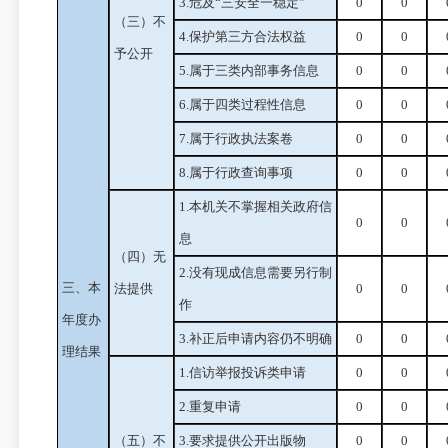
3.危及“三安全一稳定”
0
0
（三）不
4.保护第三方合法权益
0
0
予公开
5.属于三类内部事务信息
0
0
6.属于四类过程性信息
0
0
7.属于行政执法案卷
0
0
8.属于行政查询事项
0
0
1.本机关不掌握相关政府信
0
0
息
（四）无
2.没有现成信息需要另行制
三、本
法提供
0
0
作
年度办
3.补正后申请内容仍不明确
0
0
理结果
1.信访举报投诉类申请
0
0
2.重复申请
0
0
（五）不
3.要求提供公开出版物
0
0