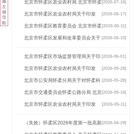
发《北京市怀柔区知识产权保护发展资金...
藏
北京市怀柔区农业农村局 北京市怀柔
[2026-07-16]
左
侧
区财政局关于印发《2026年北京市怀柔区...
北京市怀柔区农业农村局关于印发
[2026-06-17]
导
航
《2025年度北京市怀柔区蔬菜生产补贴实施...
北京市怀柔区教育委员会 北京市怀柔
[2026-06-11]
区卫生健康委员会 北京市怀柔区发展和...
北京市怀柔区发展和改革委员会关于
[2026-06-10]
印发《怀柔区2026年全面优化营商环境打...
北京市怀柔区市场监督管理局关于印
[2026-06-01]
发《北京市怀柔区知识产权保护发展资金...
北京市怀柔区农业农村局关于印发
[2026-05-28]
《2026年北京市怀柔区耕地地力保护补贴实...
北京市公安局怀柔分局关于对怀柔科
[2026-05-28]
学城部分道路采取交通管理措施的通告
北京市交通委员会怀柔公路分局 北京
[2026-05-16]
市公安局怀柔分局关于对怀柔区国道111...
北京市怀柔区农业农村局关于印发
[2026-05-11]
《怀柔区农村地区清洁取暖工作方案》的通知
（失效）怀柔区2026年度第一批高新
[2026-04-29]
技术企业材料征集的工作通知