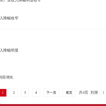
及相关产业收入降幅明显收窄
收入降幅收窄
收入降幅明显
润双增长
共4页
到第
1
2
3
4
下一页
尾页